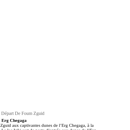
Le Désert De L’Erg Che
a Départ De Foum Zguid
 à Erg Chegaga
guid aux captivantes dunes de l’Erg Chegaga, à la