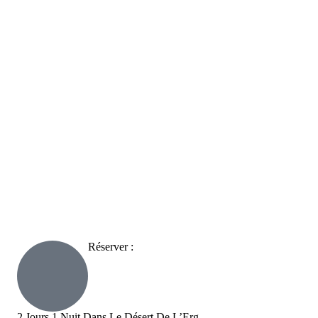
gaga Départ De Foum
Réserver :
2 Jours 1 Nuit Dans Le Désert De L’Erg