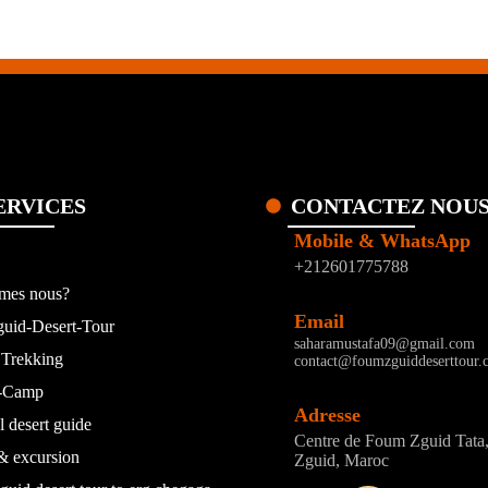
ERVICES
CONTACTEZ NOU
Mobile & WhatsApp
+212601775788
mes nous?
Email
uid-Desert-Tour
saharamustafa09@gmail.com
Trekking
contact@foumzguiddeserttour.
t-Camp
Adresse
l desert guide
Centre de Foum Zguid Tat
& excursion
Zguid, Maroc