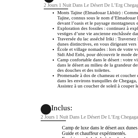
2 Jours 1 Nuit Dans Le Désert De L’Erg Cheg
Monts Tajine (Elmadouar Lkbiir) : Comme
Tajine, connus sous le nom d’Elmadouar L
devant l’oasis et le paysage montagneux 
Exploration des fossiles : continuez à exp
vestiges d’une vie ancienne enchâssée dans
Traversée du lac asséché Iriki : Traversez 
dunes distinctives, en vous dirigeant ver
École et village nomades : lors de votre vo
Sidi Abd Enbi, pour découvrir le mode de 
Camp confortable dans le désert : votre 
dans le désert au milieu de la grandeur d
des douches et des toilettes.
Promenade à dos de chameau et coucher d
dans les environs tranquilles de Chegaga,
Assistez à un coucher de soleil à couper 
Inclus:
2 Jours 1 Nuit Dans Le Désert De L’Erg Chegag
Camp de luxe dans le désert aux dune
Guide et chauffeur expérimentés.