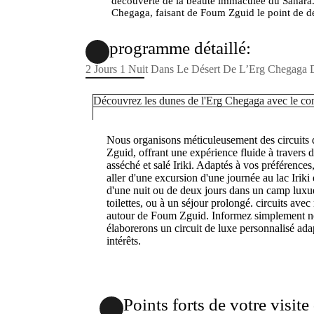
découverte de la beauté immaculée du Sahara. L
Chegaga, faisant de Foum Zguid le point de dé
programme détaillé:
2 Jours 1 Nuit Dans Le Désert De L’Erg Chegaga
Découvrez les dunes de l'Erg Chegaga avec le conf
Nous organisons méticuleusement des circuits 
Zguid, offrant une expérience fluide à travers 
asséché et salé Iriki. Adaptés à vos préférences
aller d'une excursion d'une journée au lac Irik
d'une nuit ou de deux jours dans un camp luxu
toilettes, ou à un séjour prolongé. circuits av
autour de Foum Zguid. Informez simplement notr
élaborerons un circuit de luxe personnalisé ada
intérêts.
Points forts de votre visite