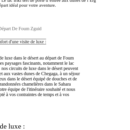
e lac Iriki sert de porte d’entrée aux dunes de l’Erg
part idéal pour votre aventure.
 Départ De Foum Zguid
ort d'une visite de luxe :
de luxe dans le désert au départ de Foum
des paysages fascinants, notamment le lac
, nos circuits de luxe dans le désert peuvent
i et aux vastes dunes de Chegaga, à un séjour
eux dans le désert équipé de douches et de
ec randonnées chamelières dans le Sahara
e équipe de l'itinéraire souhaité et nous
pté à vos contraintes de temps et à vos
 de luxe :