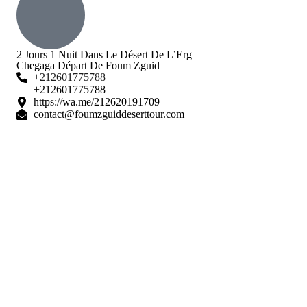
2 Jours 1 Nuit Dans Le Désert De L’Erg
Chegaga Départ De Foum Zguid
+212601775788
+212601775788
https://wa.me/212620191709
contact@foumzguiddeserttour.com