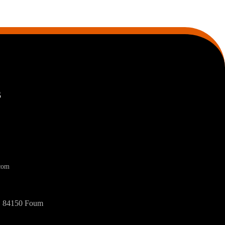
S
com
a, 84150 Foum