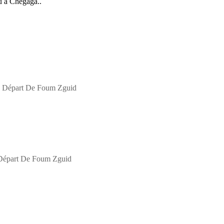
u à Chegaga..
a Départ De Foum Zguid
 Départ De Foum Zguid