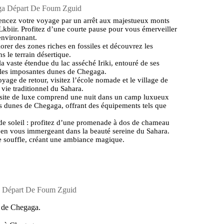
aga Départ De Foum Zguid
ncez votre voyage par un arrêt aux majestueux monts
kbiir. Profitez d’une courte pause pour vous émerveiller
environnant.
lorer des zones riches en fossiles et découvrez les
 le terrain désertique.
la vaste étendue du lac asséché Iriki, entouré de ses
s les imposantes dunes de Chegaga.
yage de retour, visitez l’école nomade et le village de
vie traditionnel du Sahara.
visite de luxe comprend une nuit dans un camp luxueux
es dunes de Chegaga, offrant des équipements tels que
e soleil : profitez d’une promenade à dos de chameau
 en vous immergeant dans la beauté sereine du Sahara.
le souffle, créant une ambiance magique.
a Départ De Foum Zguid
s de Chegaga.