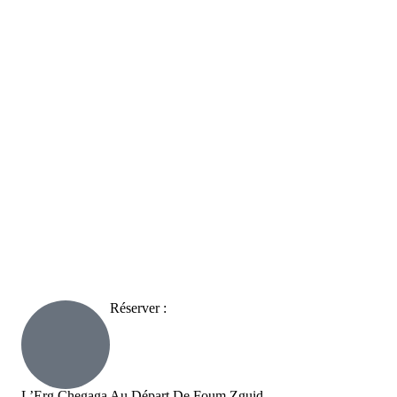
Réserver :
L’Erg Chegaga Au Départ De Foum Zguid