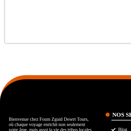
NOS S
Bienvenue chez Foum Zguid Desert Tours,
où chaque voyage enrichit non seulement
Blog
votre âme, mais aussi la vie des tribus locales