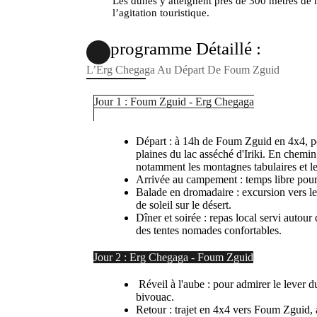
Les dunes y atteignent près de 300 mètres de 
l’agitation touristique.
programme Détaillé :
L’Erg Chegaga Au Départ De Foum Zguid
Jour 1 : Foum Zguid - Erg Chegaga
Départ : à 14h de Foum Zguid en 4x4, pou
plaines du lac asséché d'Iriki. En chemi
notamment les montagnes tabulaires et l
Arrivée au campement : temps libre pour 
Balade en dromadaire : excursion vers le
de soleil sur le désert.
Dîner et soirée : repas local servi autour 
des tentes nomades confortables.
Jour 2 : Erg Chegaga - Foum Zguid
Réveil à l'aube : pour admirer le lever du
bivouac.
Retour : trajet en 4x4 vers Foum Zguid, 