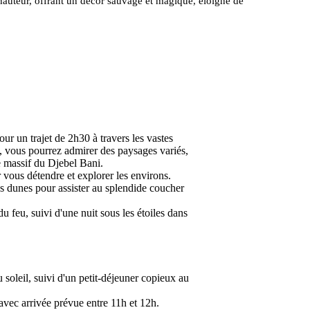
hauteur, offrant un décor sauvage et magique, éloigné de
r un trajet de 2h30 à travers les vastes
n, vous pourrez admirer des paysages variés,
e massif du Djebel Bani.
vous détendre et explorer les environs.
s dunes pour assister au splendide coucher
du feu, suivi d'une nuit sous les étoiles dans
 soleil, suivi d'un petit-déjeuner copieux au
avec arrivée prévue entre 11h et 12h.