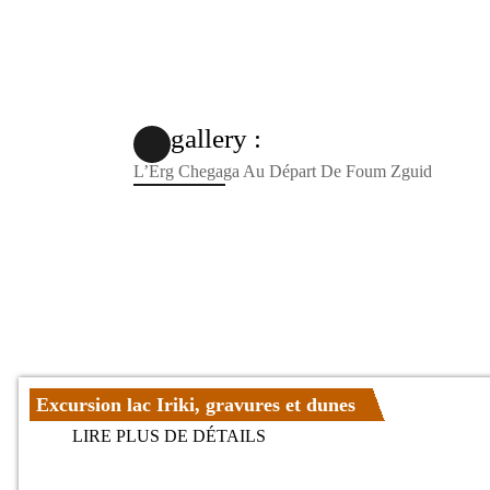
gallery :
L’Erg Chegaga Au Départ De Foum Zguid
Excursion lac Iriki, gravures et dunes
LIRE PLUS DE DÉTAILS