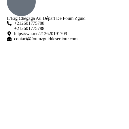
L’Erg Chegaga Au Départ De Foum Zguid
+212601775788
+212601775788
https://wa.me/212620191709
contact@foumzguiddeserttour.com