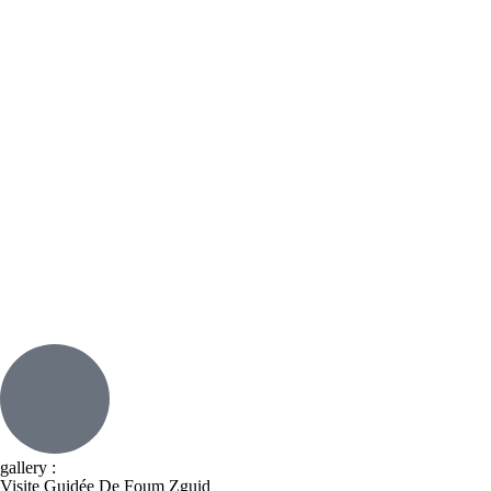
gallery :
Visite Guidée De Foum Zguid