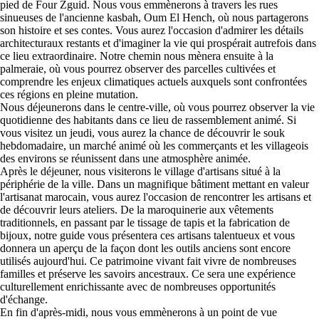
pied de Four Zguid. Nous vous emmènerons à travers les rues
sinueuses de l'ancienne kasbah, Oum El Hench, où nous partagerons
son histoire et ses contes. Vous aurez l'occasion d'admirer les détails
architecturaux restants et d'imaginer la vie qui prospérait autrefois dans
ce lieu extraordinaire. Notre chemin nous mènera ensuite à la
palmeraie, où vous pourrez observer des parcelles cultivées et
comprendre les enjeux climatiques actuels auxquels sont confrontées
ces régions en pleine mutation.
Nous déjeunerons dans le centre-ville, où vous pourrez observer la vie
quotidienne des habitants dans ce lieu de rassemblement animé. Si
vous visitez un jeudi, vous aurez la chance de découvrir le souk
hebdomadaire, un marché animé où les commerçants et les villageois
des environs se réunissent dans une atmosphère animée.
Après le déjeuner, nous visiterons le village d'artisans situé à la
périphérie de la ville. Dans un magnifique bâtiment mettant en valeur
l'artisanat marocain, vous aurez l'occasion de rencontrer les artisans et
de découvrir leurs ateliers. De la maroquinerie aux vêtements
traditionnels, en passant par le tissage de tapis et la fabrication de
bijoux, notre guide vous présentera ces artisans talentueux et vous
donnera un aperçu de la façon dont les outils anciens sont encore
utilisés aujourd'hui. Ce patrimoine vivant fait vivre de nombreuses
familles et préserve les savoirs ancestraux. Ce sera une expérience
culturellement enrichissante avec de nombreuses opportunités
d'échange.
En fin d'après-midi, nous vous emmènerons à un point de vue