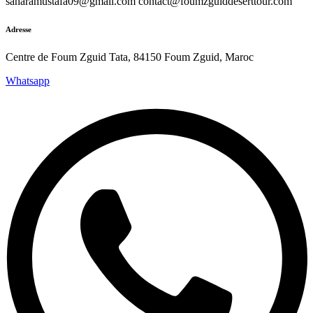
saharamustafa09@gmail.com contact@foumzguiddeserttour.com
Adresse
Centre de Foum Zguid Tata, 84150 Foum Zguid, Maroc
Whatsapp