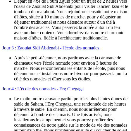
Départ en 4x4 de Foum Zguid pour un trajet de 2 heures vers
l'oasis de Zaouiat Sidi Abdenabi pour visiter l'ancien ksar et le
tombeau du marabout. Nous rejoindrons ensuite notre maison
d'hôtes, située à 10 minutes de marche, pour y déguster un
déjeuner traditionnel et nous détendre autour d'un thé à
l'ombre des acacias. Vous passerez la soirée autour du feu
avec un dîner copieux. Vous dormirez dans notre charmante
maison d'hôtes, fidèle à l'architecture traditionnelle.
Jour 3 : Zaouiat Sidi Abdenabi - l'école des nomades
Après le petit-déjeuner, nous partirons avec la caravane de
chameaux vers l'école nomade pour environ 3 heures de
marche. Nous rencontrerons les enfants de l'école, puis nous
déjeunerons et installerons notre bivouac pour passer la nuit à
côté des nomades et dîner sous les étoiles.
Jour 4 : L'école des nomades - Erg Chegaga
Le matin, notre caravane partira pour les plus hautes dunes de
sable du Sahara, l'Erg Chegaga, une randonnée de six heures
à travers le sable. En chemin, nous nous arrêterons pour
déjeuner à l'ombre des tamaris. Une fois arrivés, nous
installerons le campement et vous pourrez profiter des
connaissances de notre guide sur le mode de vie des nomades
autour d'un thé. Nous profiterons ensuite du coucher de soleil