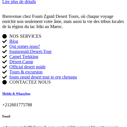
Lire plus de détails
Bienvenue chez Foum Zguid Desert Tours, où chaque voyage
enrichit non seulement votre âme, mais aussi la vie des tribus locales
de la région du lac Iriki au Maroc.
NOS SERVICES
Blog
Qui somes nous?
foumzguid-Desert-Tour
Camel Trekking
Désert-Camp
Official desert guide
Tours & excursion
foum zguid desert tour to erg chegaga
CONTACTEZ NOUS
Mobile & WhatsApp
+212601775788
Email