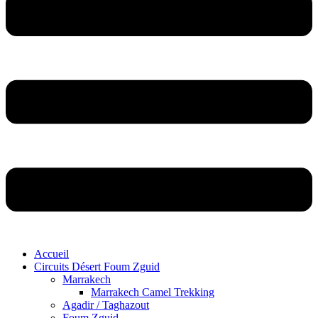
Accueil
Circuits Désert Foum Zguid
Marrakech
Marrakech Camel Trekking
Agadir / Taghazout
Foum Zguid